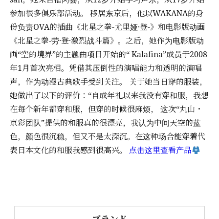
参加很多俱乐部活动。 移居东京后，他以WAKANA的身
份负责OVA的插曲《北星之拳-尤里娅·登-》和电影版动画
《北星之拳-劳·登·激烈战斗篇》。之后，她作为电影版动
画“空的境界”的主题曲项目开始的“ Kalafina”成员于2008
年1月首次亮相。凭借其压倒性的演唱能力和透明的演唱
声，作为动漫古典歌手受到关注。 关于她当日穿的服装，
她做出了以下的评价：“自成年礼以来我没有穿和服，我想
在每个新年都穿和服，但穿的时候很麻烦， 这次“丸山・
京彩团队”提供的和服真的很漂亮，我认为中间天空的蓝
色，颜色很沉稳，但又不是太深沉。在这种场合能穿着代
表日本文化的和服我感到很高兴。
点击这里查看产品