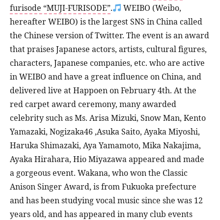
furisode “MUJI-FURISODE”
.
WEIBO (Weibo,
hereafter WEIBO) is the largest SNS in China called
the Chinese version of Twitter. The event is an award
that praises Japanese actors, artists, cultural figures,
characters, Japanese companies, etc. who are active
in WEIBO and have a great influence on China, and
delivered live at Happoen on February 4th. At the
red carpet award ceremony, many awarded
celebrity such as Ms. Arisa Mizuki, Snow Man, Kento
Yamazaki, Nogizaka46 ,Asuka Saito, Ayaka Miyoshi,
Haruka Shimazaki, Aya Yamamoto, Mika Nakajima,
Ayaka Hirahara, Hio Miyazawa appeared and made
a gorgeous event. Wakana, who won the Classic
Anison Singer Award, is from Fukuoka prefecture
and has been studying vocal music since she was 12
years old, and has appeared in many club events