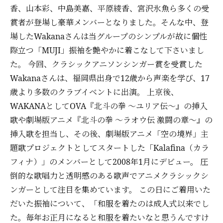
香、山本彩、中島美嘉、平原綾香、宮沢氷魚ら多くの受
賞者が登場し豪華メンバーとなりました。そんな中、登
場したWakanaさんは当グループのシンプルが故に個性
際立つ「MUJI」振袖を艶やかに着こなして下さいまし
た。 今回、クラシックアニソンシンガー賞を受賞した
Wakanaさんは、福岡県出身で12歳から声楽を学び、17
歳より多数のクラブイベントに出演。 上京後、
WAKANAとしてOVA『北斗の拳 ～ユリア伝～』の挿入
歌や劇場版アニメ『北斗の拳 ～ラオウ伝 激闘の章～』の
挿入歌を担当し、その後、劇場版アニメ「空の境界」主
題歌プロジェクトとしてスタートした「Kalafina（カラ
フィナ）」のメンバーとして2008年1月にデビュー。 圧
倒的な歌唱力と透明感のある歌声でアニメクラシックシ
ンガーとして注目を集めています。 この日にご着用いた
だいた振袖について、「和服を着たのは成人式以来でし
た。毎年お正月になると和服を着たいなと思うんですけ