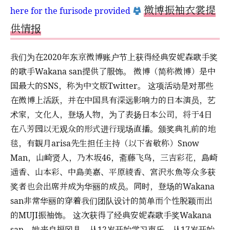
微博振袖衣裳提
here for the furisode provided
供情报
我们为在2020年东京微博账户节上获得经典安妮森歌手奖
的歌手Wakana san提供了服饰。 微博（简称微博）是中
国最大的SNS，称为中文版Twitter。 这项活动是对那些
在微博上活跃，并在中国具有深远影响力的日本演员，艺
术家，文化人，登场人物，为了表扬日本公司，将于4日
在八芳园以无观众的形式进行现场直播。颁奖典礼前的地
毯，有観月arisa先生担任主持（以下省敬称）Snow
Man，山崎贤人，乃木坂46，斋藤飞鸟，三吉彩花，島崎
遥香、山本彩、中島美嘉、平原綾香、宮沢氷魚等众多获
奖者也会出席并成为华丽的成员。同时，登场的Wakana
san非常华丽的穿着我们团队设计的简单而个性脱颖而出
的MUJI振袖饰。 这次获得了经典安妮森歌手奖Wakana
san，她来自福冈县，从12岁开始学习声乐，从17岁开始