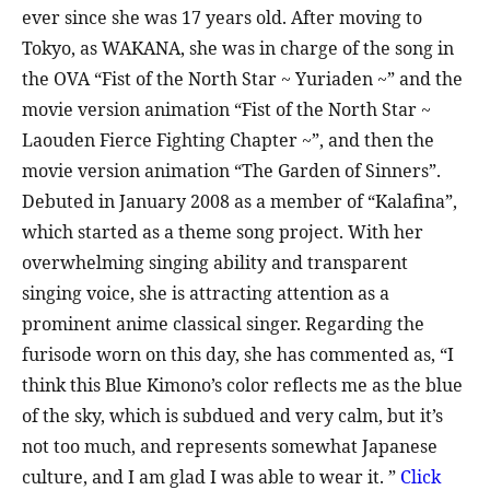
ever since she was 17 years old. After moving to
Tokyo, as WAKANA, she was in charge of the song in
the OVA “Fist of the North Star ~ Yuriaden ~” and the
movie version animation “Fist of the North Star ~
Laouden Fierce Fighting Chapter ~”, and then the
movie version animation “The Garden of Sinners”.
Debuted in January 2008 as a member of “Kalafina”,
which started as a theme song project. With her
overwhelming singing ability and transparent
singing voice, she is attracting attention as a
prominent anime classical singer. Regarding the
furisode worn on this day, she has commented as, “I
think this Blue Kimono’s color reflects me as the blue
of the sky, which is subdued and very calm, but it’s
not too much, and represents somewhat Japanese
culture, and I am glad I was able to wear it. ”
Click