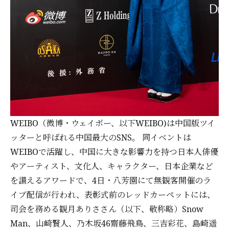
WEIBO（微博・ウェイボー、以下WEIBO)は中国版ツイ
ッターと呼ばれる中国最大のSNS。 同イベントは
WEIBOで活躍し、中国に大きな影響力を持つ日本人俳優
やアーティスト、文化人、キャラクター、日本企業など
を讃えるアワードで、4日・八芳園にて無観客開催のラ
イブ配信が行われ、表彰式前のレッドカーペットには、
司会を務める観月ありささん（以下、敬称略）Snow
Man、山崎賢人、乃木坂46齋藤飛鳥、三吉彩花、島崎遥