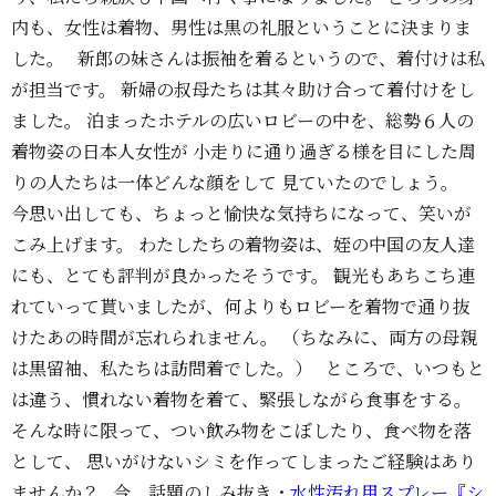
内も、女性は着物、男性は黒の礼服ということに決まりま
した。 新郎の妹さんは振袖を着るというので、着付けは私
が担当です。 新婦の叔母たちは其々助け合って着付けをし
ました。 泊まったホテルの広いロビーの中を、総勢６人の
着物姿の日本人女性が 小走りに通り過ぎる様を目にした周
りの人たちは一体どんな顔をして 見ていたのでしょう。
今思い出しても、ちょっと愉快な気持ちになって、笑いが
こみ上げます。 わたしたちの着物姿は、姪の中国の友人達
にも、とても評判が良かったそうです。 観光もあちこち連
れていって貰いましたが、何よりもロビーを着物で通り抜
けたあの時間が忘れられません。 （ちなみに、両方の母親
は黒留袖、私たちは訪問着でした。） ところで、いつもと
は違う、慣れない着物を着て、緊張しながら食事をする。
そんな時に限って、つい飲み物をこぼしたり、食べ物を落
として、 思いがけないシミを作ってしまったご経験はあり
ませんか？ 今、話題のしみ抜き・
水性汚れ用スプレー『シ