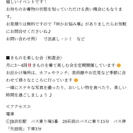
嬉しいイベントです！
お持ちのお着物の状態を知っていただける良い機会にもなりま
す。
お見積りは無料ですので『何かお悩み事』がありましたらお気軽
にお問合せくださいね♪
お問い合わせ例） 寸法直し・シミ など
■きものを楽しむ会（和遊会）
月に3～4回
きものを着て楽しむ会を定期開催しています
お出かけ場所は、カフェやランチ、美術館やお花見など季節に合
わせて様々なところに行っています
一緒にステキな写真を撮ったり、おいしい物を食べたり、楽しい
時間を過ごしましょう ♪
≪アクセス≫
電車
①JR浜松駅 バス乗り場5番 20系統のバスに乗り15分 バス停
「矢田坂」下車3分