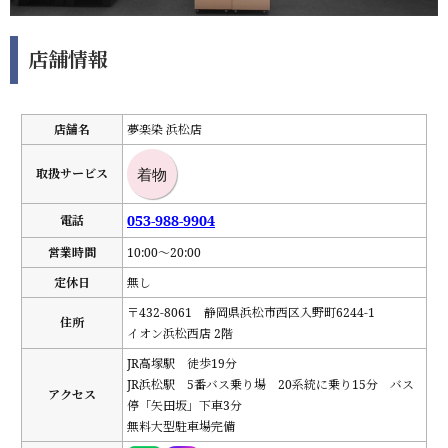
店舗情報
店舗名
夢楽染 浜松店
取扱サービス
着物
053-988-9904
電話
営業時間
10:00～20:00
定休日
無し
〒432-8061 静岡県浜松市西区入野町6244-1
住所
イオン浜松西店 2階
JR高塚駅 徒歩19分
JR浜松駅 5番バス乗り場 20系統に乗り15分 バス
アクセス
停「矢田坂」下車3分
無料大型駐車場完備