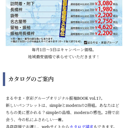
毎月1日～5日はキャンペーン価格。
地域最安価格で承らせていただきます！
カタログのご案内
まるやま・京彩グループオリジナル振袖BOOK vol.17。
新しいパンフレットは、simpleとmodernの2冊組。あなたはど
ちらの美に惹かれる？simpleの品格、modernの感性。2冊で出
会う、今の私にふさわしい一着。
各店店頭でお渡し、webサイトから
カタログ請求
もできます。