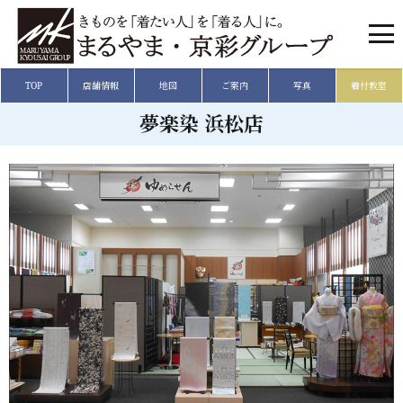
TOP
店舗情報
地図
ご案内
写真
着付教室
夢楽染 浜松店