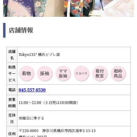
店舗情報
店舗
Tokyo135° 横浜ビブレ店
名
取扱
ママ
着付
都粋
着物
振袖
サー
リユース
振袖
教室
商品
ビス
045-557-8530
電話
営業
11:00～21:00（土日祝は10:00開店）
時間
定休
休館日に準ずる
日
〒220-0005 神奈川県横浜市西区南幸2-15-13
住所