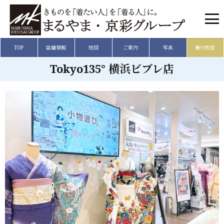
TOP
店舗情報
地図
ご案内
写真
着付教室
Tokyo135° 横浜ビブレ店