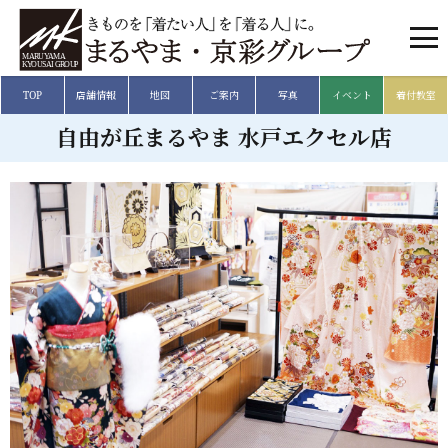
TOP
店舗情報
地図
ご案内
写真
イベント
着付教室
自由が丘まるやま 水戸エクセル店