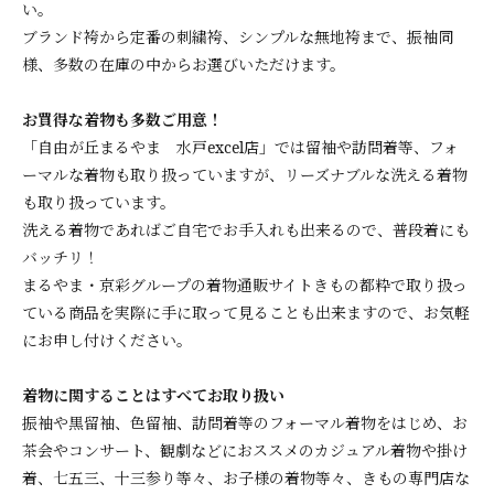
い。
ブランド袴から定番の刺繍袴、シンプルな無地袴まで、振袖同
様、多数の在庫の中からお選びいただけます。
お買得な着物も多数ご用意！
「自由が丘まるやま 水戸excel店」では留袖や訪問着等、フォ
ーマルな着物も取り扱っていますが、リーズナブルな洗える着物
も取り扱っています。
洗える着物であればご自宅でお手入れも出来るので、普段着にも
バッチリ！
まるやま・京彩グループの着物通販サイトきもの都粋で取り扱っ
ている商品を実際に手に取って見ることも出来ますので、お気軽
にお申し付けください。
着物に関することはすべてお取り扱い
振袖や黒留袖、色留袖、訪問着等のフォーマル着物をはじめ、お
茶会やコンサート、観劇などにおススメのカジュアル着物や掛け
着、七五三、十三参り等々、お子様の着物等々、きもの専門店な