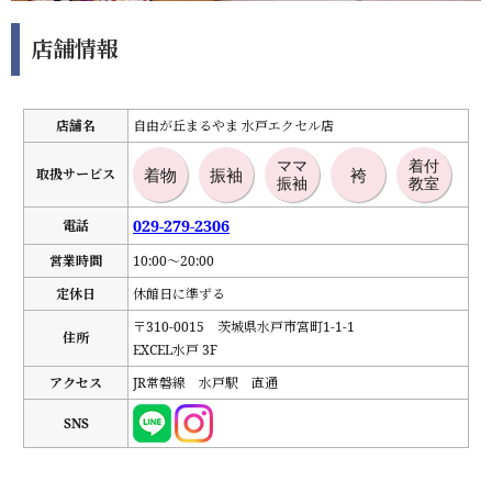
店舗情報
店舗名
自由が丘まるやま 水戸エクセル店
ママ
着付
取扱サービス
着物
振袖
袴
振袖
教室
029-279-2306
電話
営業時間
10:00〜20:00
定休日
休館日に準ずる
〒310-0015 茨城県水戸市宮町1-1-1
住所
EXCEL水戸 3F
アクセス
JR常磐線 水戸駅 直通
SNS