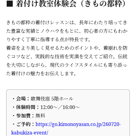
■ 着付け教室体験会（きもの都粋）
きもの都粋の着付けレッスンは、長年にわたり培ってき
た豊富な実績とノウハウをもとに、初心者の方にもわか
りやすく丁寧に指導する点が特長です。
着姿をより美しく見せるためのポイントや、着崩れを防
ぐコツなど、実践的な技術を実演を交えてご紹介。伝統
を大切にしながら、現代のライフスタイルにも寄り添っ
た着付けの魅力をお伝えします。
・会場：
歌舞伎座 5階ホール
・体験時間：
12:00～／16:00～
・参加費：
無料
・ご予約：
https://go.kimonoyasan.co.jp/260720-
kabukiza-event/