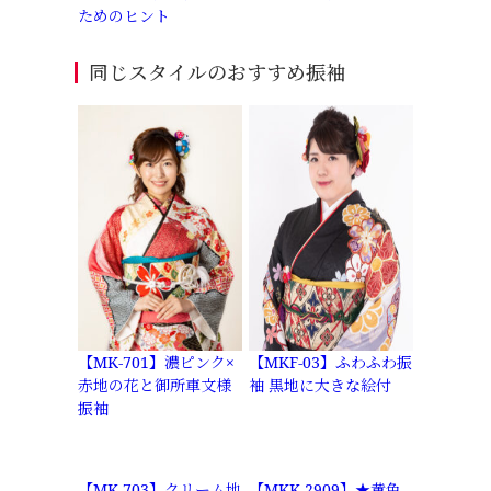
ためのヒント
同じスタイルのおすすめ振袖
【MK-701】濃ピンク×
【MKF-03】ふわふわ振
赤地の花と御所車文様
袖 黒地に大きな絵付
振袖
【MK-703】クリーム地
【MKK-2909】★黄色