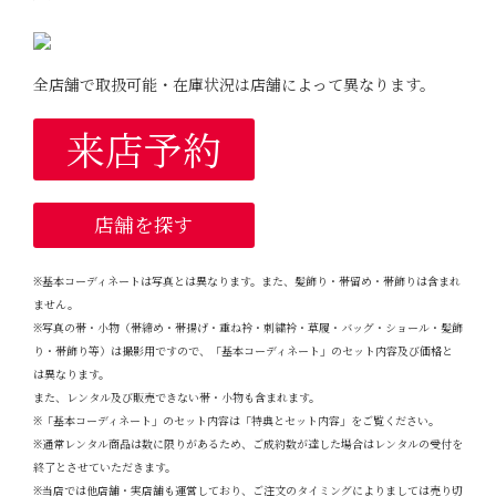
全店舗で取扱可能・在庫状況は店舗によって異なります。
来店予約
店舗を探す
※基本コーディネートは写真とは異なります。また、髪飾り・帯留め・帯飾りは含まれ
ません。
※写真の帯・小物（帯締め・帯揚げ・重ね衿・刺繍衿・草履・バッグ・ショール・髪飾
り・帯飾り等）は撮影用ですので、「基本コーディネート」のセット内容及び価格と
は異なります。
また、レンタル及び販売できない帯・小物も含まれます。
※「基本コーディネート」のセット内容は「特典とセット内容」をご覧ください。
※通常レンタル商品は数に限りがあるため、ご成約数が達した場合はレンタルの受付を
終了とさせていただきます。
※当店では他店舗・実店舗も運営しており、ご注文のタイミングによりましては売り切