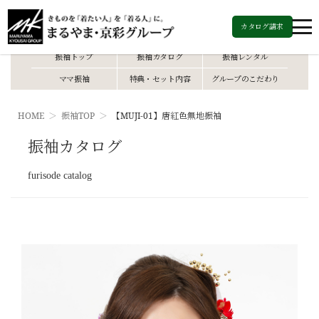
カタログ請求
振袖トップ
振袖カタログ
振袖レンタル
ママ振袖
特典・セット内容
グループのこだわり
HOME
振袖TOP
【MUJI-01】唐紅色無地振袖
振袖カタログ
furisode catalog