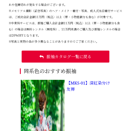
れや在庫切れが発生する場合がございます。
※メモリアル撮影（記念写真）のヘア・メイク・着付・写真、成人式当日着付サービス
は、ご成約合計金額11万円〈税込〉以上（帯・小物差額分も含む）が対象です。
※卒業袴サービスは、振袖ご購入合計金額11万円〈税込〉以上（帯・小物差額分も含
む）の場合は無料レンタル（無地袴）、11万円未満のご購入及び振袖レンタルの場合
は20%OFFとなります。
※写真と実物の色が多少異なることがありますのでご了承ください。
振袖カタログ一覧に戻る
同系色のおすすめ振袖
【MKS-01】深紅染分け
友禅