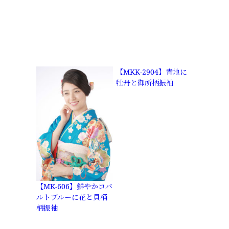
【MKK-2904】青地に
牡丹と御所柄振袖
【MK-606】鮮やかコバ
ルトブルーに花と貝桶
柄振袖