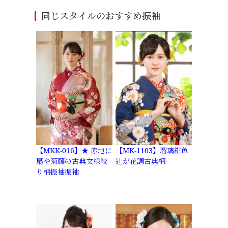
同じスタイルのおすすめ振袖
【MKK-016】★ 赤地に
【MK-1103】瑠璃紺色
扇や菊藤の古典文様絞
辻が花調古典柄
り柄振袖振袖