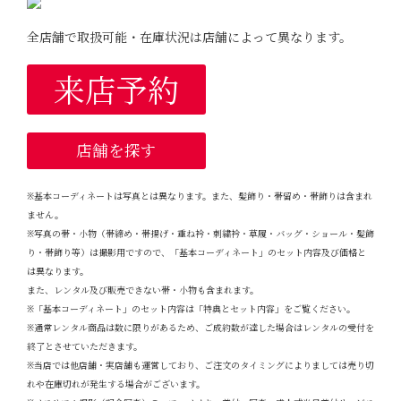
全店舗で取扱可能・在庫状況は店舗によって異なります。
来店予約
店舗を探す
※基本コーディネートは写真とは異なります。また、髪飾り・帯留め・帯飾りは含まれ
ません。
※写真の帯・小物（帯締め・帯揚げ・重ね衿・刺繍衿・草履・バッグ・ショール・髪飾
り・帯飾り等）は撮影用ですので、「基本コーディネート」のセット内容及び価格と
は異なります。
また、レンタル及び販売できない帯・小物も含まれます。
※「基本コーディネート」のセット内容は「特典とセット内容」をご覧ください。
※通常レンタル商品は数に限りがあるため、ご成約数が達した場合はレンタルの受付を
終了とさせていただきます。
※当店では他店舗・実店舗も運営しており、ご注文のタイミングによりましては売り切
れや在庫切れが発生する場合がございます。