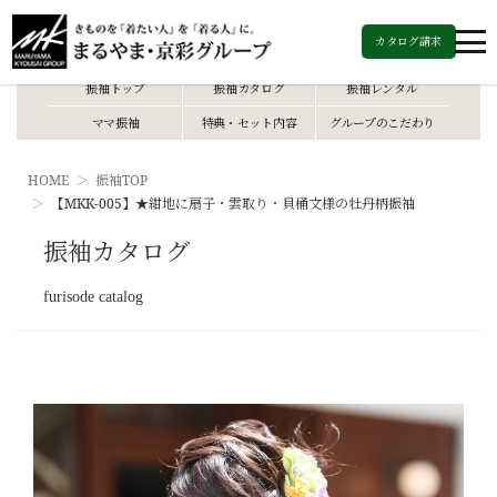
カタログ請求
振袖トップ
振袖カタログ
振袖レンタル
ママ振袖
特典・セット内容
グループのこだわり
HOME
振袖TOP
【MKK-005】★紺地に扇子・雲取り・貝桶文様の牡丹柄振袖
振袖カタログ
furisode catalog