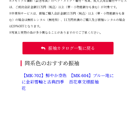
※メモリアル撮影（記念写真）のヘア・メイク・着付・写真、成人式当日着付サービス
は、ご成約合計金額11万円〈税込〉以上（帯・小物差額分も含む）が対象です。
※卒業袴サービスは、振袖ご購入合計金額11万円〈税込〉以上（帯・小物差額分も含
む）の場合は無料レンタル（無地袴）、11万円未満のご購入及び振袖レンタルの場合
は20%OFFとなります。
※写真と実物の色が多少異なることがありますのでご了承ください。
振袖カタログ一覧に戻る
同系色のおすすめ振袖
【MK-702】鮮やか空色
【MK-604】ブルー地に
に金彩雪輪と古典四季
百花車文様振袖
花