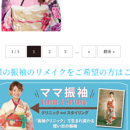
1 / 5
1
2
3
...
»
最後 »
様の振袖のリメイクをご希望の方は