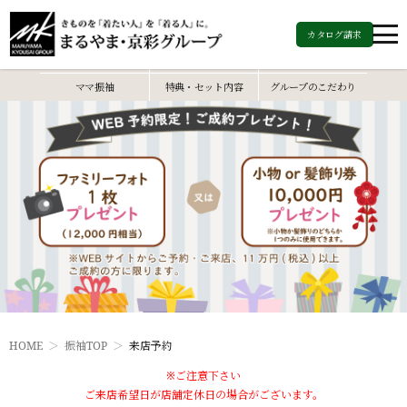
カタログ請求
振袖トップ
振袖カタログ
振袖レンタル
ママ振袖
特典・セット内容
グループのこだわり
HOME
振袖TOP
来店予約
※ご注意下さい
ご来店希望日が店舗定休日の場合がございます。