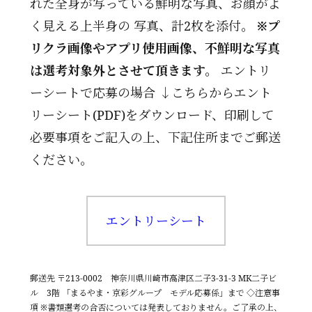
れた全身が写っている鮮明な写真、お顔がよ
く見える上半身の 写真、計2枚を添付。
※プ
リクラ画像やアプリ使用画像、不鮮明な写真
は選考対象外とさせて頂きます。
エントリ
ーシートで応募の場合 ↓こちらからエント
リーシート(PDF)をダウンロード、印刷して
必要事項をご記入の上、下記住所までご郵送
ください。
エントリーシート
郵送先 〒213-0002 神奈川県川崎市高津区二子3-31-3 MK二子ビ
ル 3階 「まるやま・京彩グループ モデル応募係」まで ◇注意事
項 ※書類選考の合否については発表しておりません。ご了承の上、