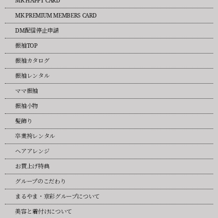
MK HAPPY CARD
MK PREMIUM MEMBERS CARD
DM配信停止申請
振袖TOP
振袖カタログ
振袖レンタル
ママ振袖
振袖小物
髪飾り
卒業袴レンタル
ヘアアレンジ
お買上げ特典
グループのこだわり
まるやま・京彩グループについて
美容と着付けについて