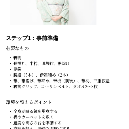
ステップ1：事前準備
必要なもの
着物
長襦袢、半衿、肌襦袢、裾除け
足袋
腰紐（5本）、伊達締め（2本）
帯、帯揚げ、帯締め、帯板（前後）、帯枕、三重仮紐
着物クリップ、コーリンベルト、タオル2～3枚
環境を整えるポイント
全身が映る鏡を用意する
畳やカーペットを敷く
適度な高さの台を準備する
空調を整え、快適な温度にする