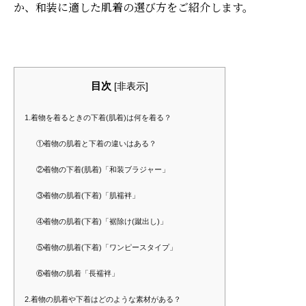
か、和装に適した肌着の選び方をご紹介します。
目次
[
非表示
]
1.着物を着るときの下着(肌着)は何を着る？
①着物の肌着と下着の違いはある？
②着物の下着(肌着)「和装ブラジャー」
③着物の肌着(下着)「肌襦袢」
④着物の肌着(下着)「裾除け(蹴出し)」
⑤着物の肌着(下着)「ワンピースタイプ」
⑥着物の肌着「長襦袢」
2.着物の肌着や下着はどのような素材がある？